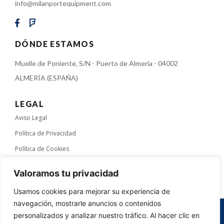
info@milanportequipment.com
DÓNDE ESTAMOS
Muelle de Poniente, S/N - Puerto de Almería - 04002
ALMERÍA (ESPAÑA)
LEGAL
Aviso Legal
Política de Privacidad
Política de Cookies
Política de calidad, medio ambiente y seguridad y salud laboral
Valoramos tu privacidad
Usamos cookies para mejorar su experiencia de
navegación, mostrarle anuncios o contenidos
© 2024 Creado por
Karma Agencia
personalizados y analizar nuestro tráfico. Al hacer clic en