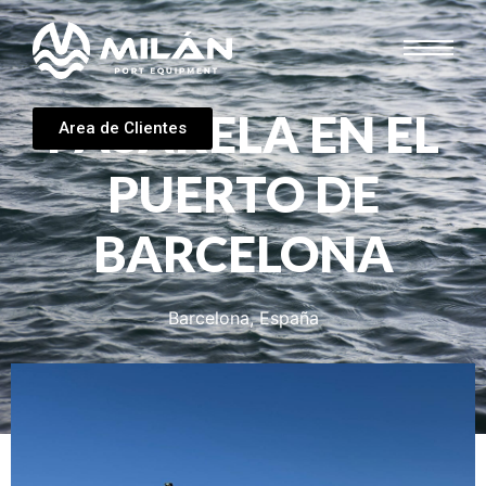
PASARELA EN EL
Area de Clientes
PUERTO DE
BARCELONA
Barcelona, España