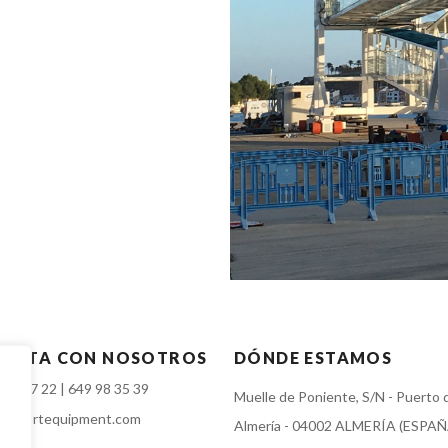
ACTA CON NOSOTROS
DÓNDE ESTAMOS
 23 67 22
|
649 98 35 39
Muelle de Poniente, S/N - Puerto 
lanportequipment.com
Almería - 04002 ALMERÍA (ESPAÑ