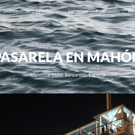
Mantenimiento Portuario
Servicios
Formación
Bl
PASARELA EN MAHÓ
Menorca (Islas Baleares), España