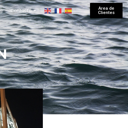
Area de
og
Contacto
Clientes
N